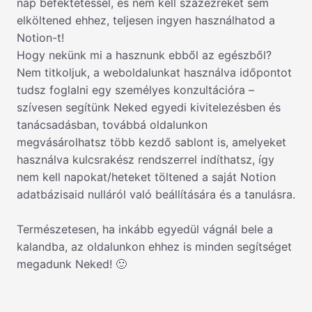
nap befektetéssel, és nem kell százezreket sem
elköltened ehhez, teljesen ingyen használhatod a
Notion-t!
Hogy nekünk mi a hasznunk ebből az egészből?
Nem titkoljuk, a weboldalunkat használva időpontot
tudsz foglalni egy személyes konzultációra –
szívesen segítünk Neked egyedi kivitelezésben és
tanácsadásban, továbbá oldalunkon
megvásárolhatsz több kezdő sablont is, amelyeket
használva kulcsrakész rendszerrel indíthatsz, így
nem kell napokat/heteket töltened a saját Notion
adatbázisaid nulláról való beállítására és a tanulásra.
Természetesen, ha inkább egyedül vágnál bele a
kalandba, az oldalunkon ehhez is minden segítséget
megadunk Neked! 🙂