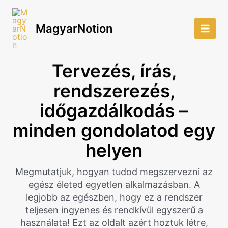
Skip
to
MagyarNotion
content
Main
Men
Tervezés, írás,
rendszerezés,
időgazdálkodás –
minden gondolatod egy
helyen
Megmutatjuk, hogyan tudod megszervezni az
egész életed egyetlen alkalmazásban. A
legjobb az egészben, hogy ez a rendszer
teljesen ingyenes és rendkívül egyszerű a
használata! Ezt az oldalt azért hoztuk létre,