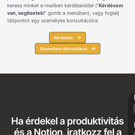
keress minket e-mailben kérdéseiddel (“
Kérdésem
van, segítsetek!
” gomb a menüben), vagy foglalj
időpontot egy személyes konzultációra.
Kérdezés
Személyes Konzultáció
Ha érdekel a produktivitás
és a Notion, iratkozz fel a