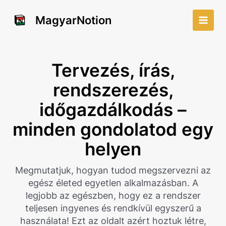
Skip
to
MagyarNotion
Main
content
Men
Tervezés, írás,
rendszerezés,
időgazdálkodás –
minden gondolatod egy
helyen
Megmutatjuk, hogyan tudod megszervezni az
egész életed egyetlen alkalmazásban. A
legjobb az egészben, hogy ez a rendszer
teljesen ingyenes és rendkívül egyszerű a
használata! Ezt az oldalt azért hoztuk létre,