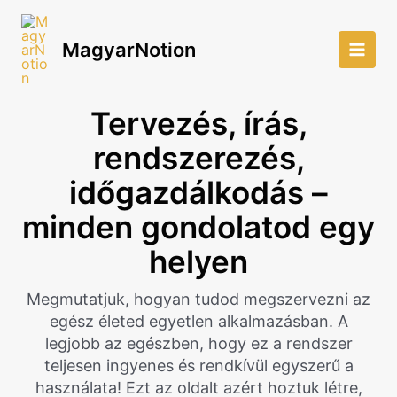
Skip
to
MagyarNotion
content
Main
Men
Tervezés, írás,
rendszerezés,
időgazdálkodás –
minden gondolatod egy
helyen
Megmutatjuk, hogyan tudod megszervezni az
egész életed egyetlen alkalmazásban. A
legjobb az egészben, hogy ez a rendszer
teljesen ingyenes és rendkívül egyszerű a
használata! Ezt az oldalt azért hoztuk létre,