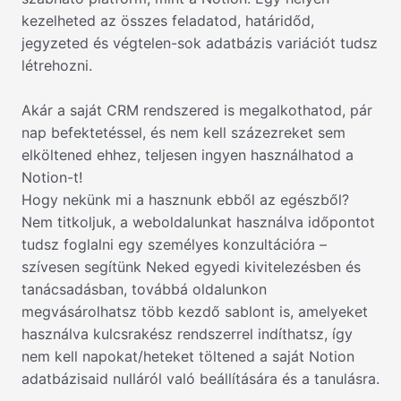
kezelheted az összes feladatod, határidőd,
jegyzeted és végtelen-sok adatbázis variációt tudsz
létrehozni.
Akár a saját CRM rendszered is megalkothatod, pár
nap befektetéssel, és nem kell százezreket sem
elköltened ehhez, teljesen ingyen használhatod a
Notion-t!
Hogy nekünk mi a hasznunk ebből az egészből?
Nem titkoljuk, a weboldalunkat használva időpontot
tudsz foglalni egy személyes konzultációra –
szívesen segítünk Neked egyedi kivitelezésben és
tanácsadásban, továbbá oldalunkon
megvásárolhatsz több kezdő sablont is, amelyeket
használva kulcsrakész rendszerrel indíthatsz, így
nem kell napokat/heteket töltened a saját Notion
adatbázisaid nulláról való beállítására és a tanulásra.