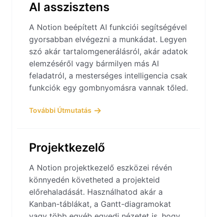
AI asszisztens
A Notion beépített AI funkciói segítségével
gyorsabban elvégezni a munkádat. Legyen
szó akár tartalomgenerálásról, akár adatok
elemzéséről vagy bármilyen más AI
feladatról, a mesterséges intelligencia csak
funkciók egy gombnyomásra vannak tőled.
További Útmutatás
Projektkezelő
A Notion projektkezelő eszközei révén
könnyedén követheted a projekteid
előrehaladását. Használhatod akár a
Kanban-táblákat, a Gantt-diagramokat
vagy több egyéb egyedi nézetet is, hogy