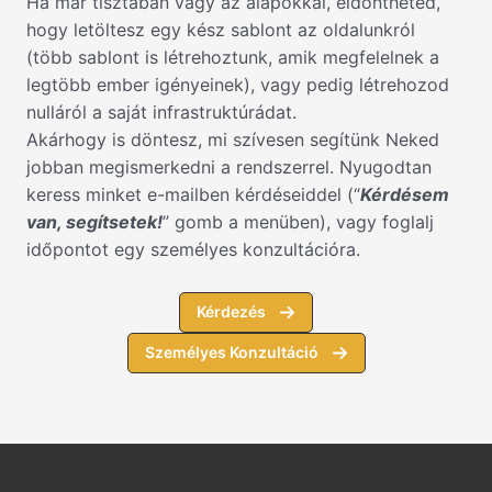
Ha már tisztában vagy az alapokkal, eldöntheted,
hogy letöltesz egy kész sablont az oldalunkról
(több sablont is létrehoztunk, amik megfelelnek a
legtöbb ember igényeinek), vagy pedig létrehozod
nulláról a saját infrastruktúrádat.
Akárhogy is döntesz, mi szívesen segítünk Neked
jobban megismerkedni a rendszerrel. Nyugodtan
keress minket e-mailben kérdéseiddel (“
Kérdésem
van, segítsetek!
” gomb a menüben), vagy foglalj
időpontot egy személyes konzultációra.
Kérdezés
Személyes Konzultáció