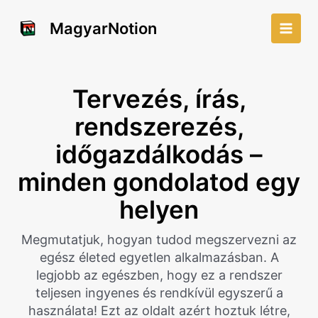
Skip
to
MagyarNotion
Main
content
Men
Tervezés, írás,
rendszerezés,
időgazdálkodás –
minden gondolatod egy
helyen
Megmutatjuk, hogyan tudod megszervezni az
egész életed egyetlen alkalmazásban. A
legjobb az egészben, hogy ez a rendszer
teljesen ingyenes és rendkívül egyszerű a
használata! Ezt az oldalt azért hoztuk létre,