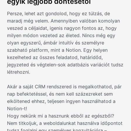
egyik legjobb döntésétől
Persze, lehet azt gondolod, hogy ez túlzás, de
maradj még velem. Amennyiben valóban komolyan
veszed a céljaidat, igenis nagyon fontos az, hogy
milyen módon vezeted az életed. Nincs még egy
olyan egyszerű, ámbár intuitív és személyre
szabható platform, mint a Notion. Egy helyen
kezelheted az összes feladatod, határidőd,
jegyzeted és végtelen-sok adatbázis variációt tudsz
létrehozni.
Akár a saját CRM rendszered is megalkothatod, pár
nap befektetéssel, és nem kell százezreket sem
elköltened ehhez, teljesen ingyen használhatod a
Notion-t!
Hogy nekünk mi a hasznunk ebből az egészből?
Nem titkoljuk, a weboldalunkat használva időpontot
tudsz foglalni egy személyes konzultációra –