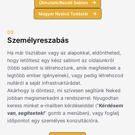
Útmutató/Kezdő Sablon
Magyar Nyelvű Tudástár
03
Személyreszabás
Ha már tisztában vagy az alapokkal, eldöntheted,
hogy letöltesz egy kész sablont az oldalunkról
(több sablont is létrehoztunk, amik megfelelnek a
legtöbb ember igényeinek), vagy pedig létrehozod
nulláról a saját infrastruktúrádat.
Akárhogy is döntesz, mi szívesen segítünk Neked
jobban megismerkedni a rendszerrel. Nyugodtan
keress minket e-mailben kérdéseiddel (“
Kérdésem
van, segítsetek!
” gomb a menüben), vagy foglalj
időpontot egy személyes konzultációra.