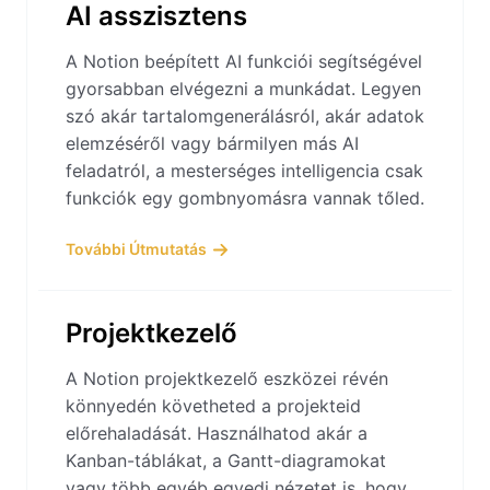
AI asszisztens
A Notion beépített AI funkciói segítségével
gyorsabban elvégezni a munkádat. Legyen
szó akár tartalomgenerálásról, akár adatok
elemzéséről vagy bármilyen más AI
feladatról, a mesterséges intelligencia csak
funkciók egy gombnyomásra vannak tőled.
További Útmutatás
Projektkezelő
A Notion projektkezelő eszközei révén
könnyedén követheted a projekteid
előrehaladását. Használhatod akár a
Kanban-táblákat, a Gantt-diagramokat
vagy több egyéb egyedi nézetet is, hogy