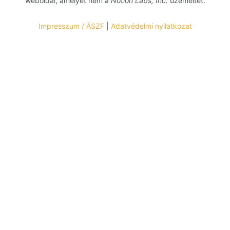
weboldal, amelyet nem a
Notion Labs, Inc.
üzemeltet.
Impresszum / ÁSZF
|
Adatvédelmi nyilatkozat