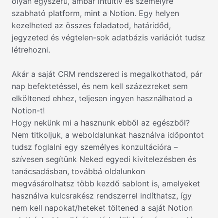
olyan egyszerű, ámbár intuitív és személyre
szabható platform, mint a Notion. Egy helyen
kezelheted az összes feladatod, határidőd,
jegyzeted és végtelen-sok adatbázis variációt tudsz
létrehozni.
Akár a saját CRM rendszered is megalkothatod, pár
nap befektetéssel, és nem kell százezreket sem
elköltened ehhez, teljesen ingyen használhatod a
Notion-t!
Hogy nekünk mi a hasznunk ebből az egészből?
Nem titkoljuk, a weboldalunkat használva időpontot
tudsz foglalni egy személyes konzultációra –
szívesen segítünk Neked egyedi kivitelezésben és
tanácsadásban, továbbá oldalunkon
megvásárolhatsz több kezdő sablont is, amelyeket
használva kulcsrakész rendszerrel indíthatsz, így
nem kell napokat/heteket töltened a saját Notion