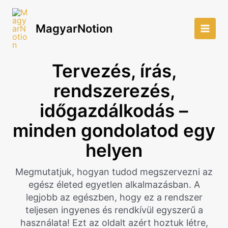
Skip
to
MagyarNotion
content
Main
Men
Tervezés, írás,
rendszerezés,
időgazdálkodás –
minden gondolatod egy
helyen
Megmutatjuk, hogyan tudod megszervezni az
egész életed egyetlen alkalmazásban. A
legjobb az egészben, hogy ez a rendszer
teljesen ingyenes és rendkívül egyszerű a
használata! Ezt az oldalt azért hoztuk létre,