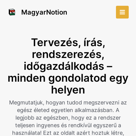
Skip
to
MagyarNotion
Main
content
Men
Tervezés, írás,
rendszerezés,
időgazdálkodás –
minden gondolatod egy
helyen
Megmutatjuk, hogyan tudod megszervezni az
egész életed egyetlen alkalmazásban. A
legjobb az egészben, hogy ez a rendszer
teljesen ingyenes és rendkívül egyszerű a
használata! Ezt az oldalt azért hoztuk létre,