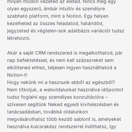
milyen módon vezeted az életed. Nincs még egy
olyan egyszerű, ámbár intuitív és személyre
szabható platform, mint a Notion. Egy helyen
kezelheted az összes feladatod, határidőd,
jegyzeted és végtelen-sok adatbázis variációt tudsz
létrehozni.
Akár a saját CRM rendszered is megalkothatod, pár
nap befektetéssel, és nem kell százezreket sem
elköltened ehhez, teljesen ingyen használhatod a
Notion-t!
Hogy nekünk mi a hasznunk ebből az egészből?
Nem titkoljuk, a weboldalunkat használva időpontot
tudsz foglalni egy személyes konzultációra –
szívesen segítünk Neked egyedi kivitelezésben és
tanácsadásban, továbbá oldalunkon
megvásárolhatsz több kezdő sablont is, amelyeket
használva kulcsrakész rendszerrel indíthatsz, így