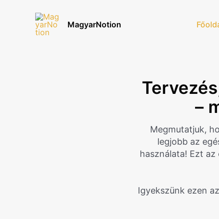
Skip
to
MagyarNotion
Főold
content
Tervezés,
– 
Megmutatjuk, ho
legjobb az egé
használata! Ezt az 
Igyekszünk ezen az