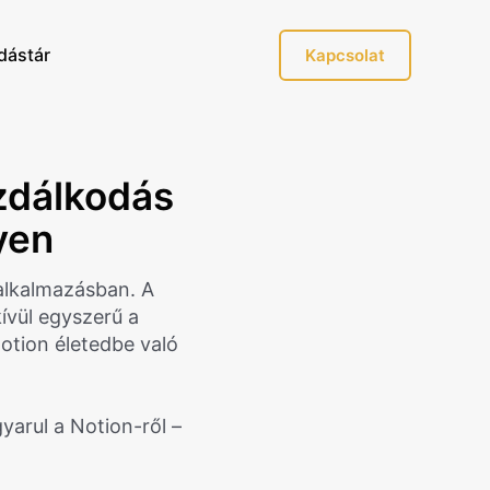
dástár
Kapcsolat
azdálkodás
yen
alkalmazásban. A
ívül egyszerű a
Notion életedbe való
arul a Notion-ről –