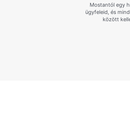
Mostantól egy he
ügyfeleid, és min
között kel