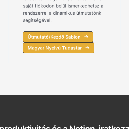
saját fiókodon belül ismerkedhetsz a
rendszerrel a dinamikus útmutatónk
segítségével.
Útmutató/Kezdő Sablon
Magyar Nyelvű Tudástár
produktivitás és a Notion, iratkozz