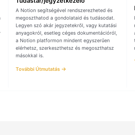
Tudástár/jegyzetkezelő
A Notion segítségével rendszerezheted és
a
megoszthatod a gondolataid és tudásodat.
Legyen szó akár jegyzetekről, vagy kutatási
y
anyagokról, esetleg céges dokumentációról,
a Notion platformon mindent egyszerűen
elérhetsz, szerkeszthetsz és megoszthatsz
másokkal is.
További Útmutatás