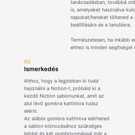
tanácsadásban, továbbá ol
is, amelyeket használva kulc
napokat/heteket töltened a s
beállítására és a tanulásra.
Természetesen, ha inkább e
ehhez is minden segítséget
02
Ismerkedés
Ahhoz, hogy a legjobban ki tudd
használni a Notion-t, próbáld ki a
kezdő Notion sablonunkat, amit az
alul lévő gombra kattintva tudsz
elérni.
Az alábbi gombra kattintva elérheted
a sablon klónozásához szükséges
leírást és két gombnyomással már a