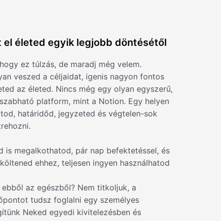
 el életed egyik legjobb döntésétől
 hogy ez túlzás, de maradj még velem.
n veszed a céljaidat, igenis nagyon fontos
ted az életed. Nincs még egy olyan egyszerű,
 szabható platform, mint a Notion. Egy helyen
tod, határidőd, jegyzeted és végtelen-sok
trehozni.
 is megalkothatod, pár nap befektetéssel, és
költened ehhez, teljesen ingyen használhatod
ebből az egészből? Nem titkoljuk, a
őpontot tudsz foglalni egy személyes
gítünk Neked egyedi kivitelezésben és