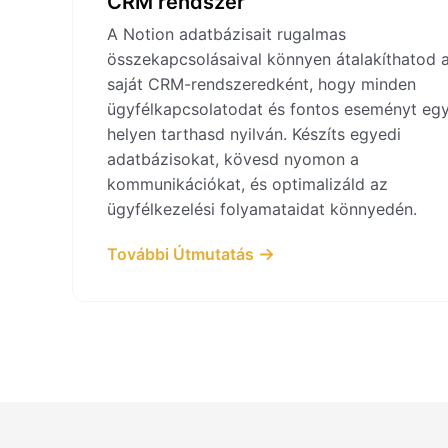
CRM rendszer
A Notion adatbázisait rugalmas
összekapcsolásaival könnyen átalakíthatod 
saját CRM-rendszeredként, hogy minden
ügyfélkapcsolatodat és fontos eseményt eg
helyen tarthasd nyilván. Készíts egyedi
adatbázisokat, kövesd nyomon a
kommunikációkat, és optimalizáld az
ügyfélkezelési folyamataidat könnyedén.
További Útmutatás