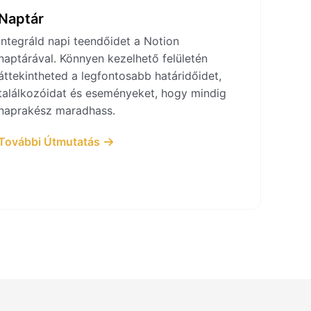
Naptár
Integráld napi teendőidet a Notion
naptárával. Könnyen kezelhető felületén
áttekintheted a legfontosabb határidőidet,
találkozóidat és eseményeket, hogy mindig
naprakész maradhass.
További Útmutatás