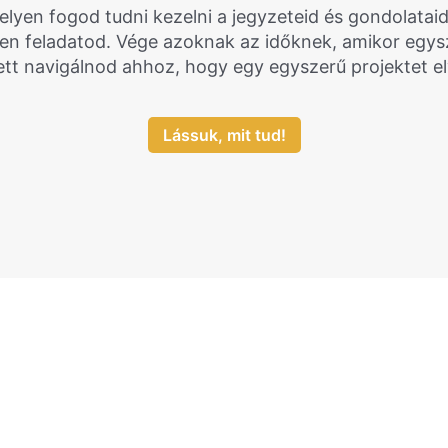
lyen fogod tudni kezelni a jegyzeteid és gondolataid
den feladatod. Vége azoknak az időknek, amikor egys
lett navigálnod ahhoz, hogy egy egyszerű projektet e
Lássuk, mit tud!