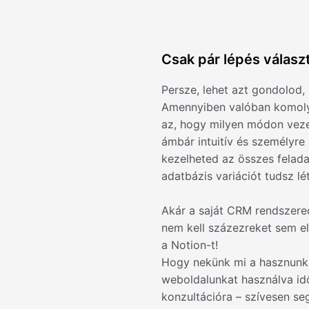
Csak pár lépés választ
Persze, lehet azt gondolod,
Amennyiben valóban komolya
az, hogy milyen módon veze
ámbár intuitív és személyre
kezelheted az összes felada
adatbázis variációt tudsz lé
Akár a saját CRM rendszered
nem kell százezreket sem el
a Notion-t!
Hogy nekünk mi a hasznunk 
weboldalunkat használva id
konzultációra – szívesen se