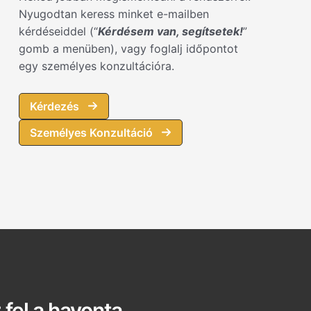
Nyugodtan keress minket e-mailben
kérdéseiddel (“
Kérdésem van, segítsetek!
”
gomb a menüben), vagy foglalj időpontot
egy személyes konzultációra.
Kérdezés
Személyes Konzultáció
 fel a havonta