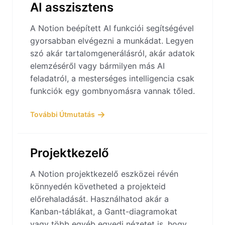
AI asszisztens
A Notion beépített AI funkciói segítségével
gyorsabban elvégezni a munkádat. Legyen
szó akár tartalomgenerálásról, akár adatok
elemzéséről vagy bármilyen más AI
feladatról, a mesterséges intelligencia csak
funkciók egy gombnyomásra vannak tőled.
További Útmutatás
Projektkezelő
A Notion projektkezelő eszközei révén
könnyedén követheted a projekteid
előrehaladását. Használhatod akár a
Kanban-táblákat, a Gantt-diagramokat
vagy több egyéb egyedi nézetet is, hogy