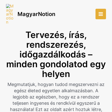
Skip
to
MagyarNotion
content
Main
Men
Tervezés, írás,
rendszerezés,
időgazdálkodás –
minden gondolatod egy
helyen
Megmutatjuk, hogyan tudod megszervezni az
egész életed egyetlen alkalmazásban. A
legjobb az egészben, hogy ez a rendszer
teljesen ingyenes és rendkívül egyszerű a
használata! Ezt az oldalt azért hoztuk létre,