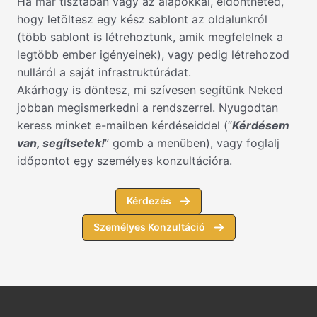
Ha már tisztában vagy az alapokkal, eldöntheted,
hogy letöltesz egy kész sablont az oldalunkról
(több sablont is létrehoztunk, amik megfelelnek a
legtöbb ember igényeinek), vagy pedig létrehozod
nulláról a saját infrastruktúrádat.
Akárhogy is döntesz, mi szívesen segítünk Neked
jobban megismerkedni a rendszerrel. Nyugodtan
keress minket e-mailben kérdéseiddel (“
Kérdésem
van, segítsetek!
” gomb a menüben), vagy foglalj
időpontot egy személyes konzultációra.
Kérdezés
Személyes Konzultáció