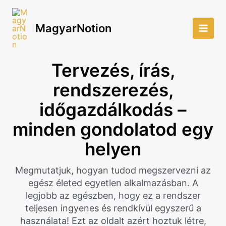
Skip
to
MagyarNotion
content
Main
Men
Tervezés, írás,
rendszerezés,
időgazdálkodás –
minden gondolatod egy
helyen
Megmutatjuk, hogyan tudod megszervezni az
egész életed egyetlen alkalmazásban. A
legjobb az egészben, hogy ez a rendszer
teljesen ingyenes és rendkívül egyszerű a
használata! Ezt az oldalt azért hoztuk létre,