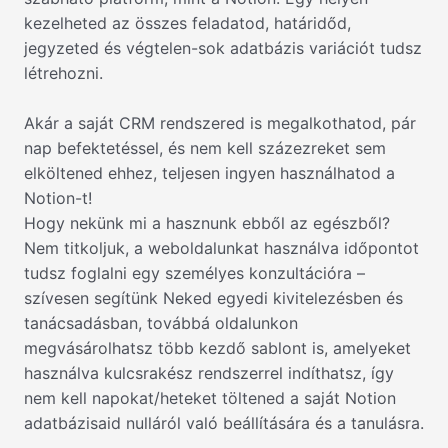
kezelheted az összes feladatod, határidőd,
jegyzeted és végtelen-sok adatbázis variációt tudsz
létrehozni.
Akár a saját CRM rendszered is megalkothatod, pár
nap befektetéssel, és nem kell százezreket sem
elköltened ehhez, teljesen ingyen használhatod a
Notion-t!
Hogy nekünk mi a hasznunk ebből az egészből?
Nem titkoljuk, a weboldalunkat használva időpontot
tudsz foglalni egy személyes konzultációra –
szívesen segítünk Neked egyedi kivitelezésben és
tanácsadásban, továbbá oldalunkon
megvásárolhatsz több kezdő sablont is, amelyeket
használva kulcsrakész rendszerrel indíthatsz, így
nem kell napokat/heteket töltened a saját Notion
adatbázisaid nulláról való beállítására és a tanulásra.