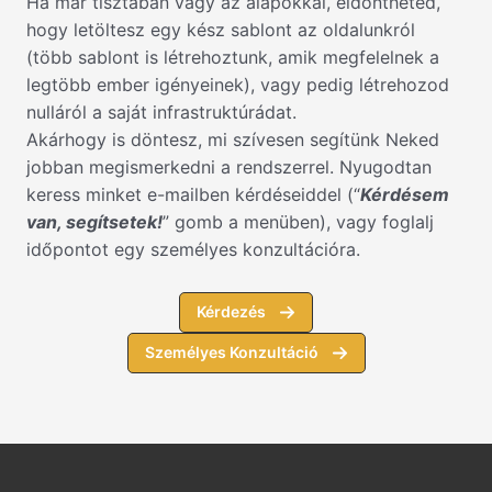
Ha már tisztában vagy az alapokkal, eldöntheted,
hogy letöltesz egy kész sablont az oldalunkról
(több sablont is létrehoztunk, amik megfelelnek a
legtöbb ember igényeinek), vagy pedig létrehozod
nulláról a saját infrastruktúrádat.
Akárhogy is döntesz, mi szívesen segítünk Neked
jobban megismerkedni a rendszerrel. Nyugodtan
keress minket e-mailben kérdéseiddel (“
Kérdésem
van, segítsetek!
” gomb a menüben), vagy foglalj
időpontot egy személyes konzultációra.
Kérdezés
Személyes Konzultáció