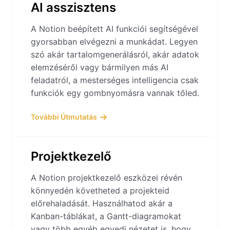
AI asszisztens
A Notion beépített AI funkciói segítségével
gyorsabban elvégezni a munkádat. Legyen
szó akár tartalomgenerálásról, akár adatok
elemzéséről vagy bármilyen más AI
feladatról, a mesterséges intelligencia csak
funkciók egy gombnyomásra vannak tőled.
További Útmutatás
Projektkezelő
A Notion projektkezelő eszközei révén
könnyedén követheted a projekteid
előrehaladását. Használhatod akár a
Kanban-táblákat, a Gantt-diagramokat
vagy több egyéb egyedi nézetet is, hogy