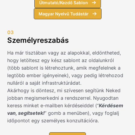
Útmutató/Kezdő Sablon
Magyar Nyelvű Tudástár
03
Személyreszabás
Ha már tisztában vagy az alapokkal, eldöntheted,
hogy letöltesz egy kész sablont az oldalunkról
(több sablont is létrehoztunk, amik megfelelnek a
legtöbb ember igényeinek), vagy pedig létrehozod
nulláról a saját infrastruktúrádat.
Akárhogy is döntesz, mi szívesen segítünk Neked
jobban megismerkedni a rendszerrel. Nyugodtan
keress minket e-mailben kérdéseiddel (“
Kérdésem
van, segítsetek!
” gomb a menüben), vagy foglalj
időpontot egy személyes konzultációra.