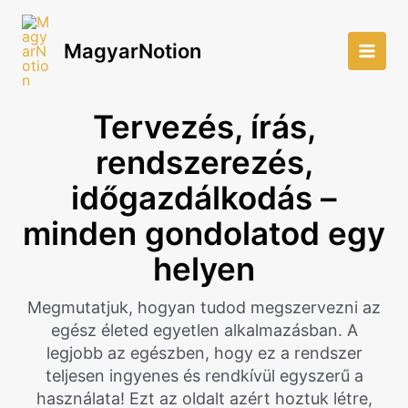
Skip
to
MagyarNotion
content
Main
Men
Tervezés, írás,
rendszerezés,
időgazdálkodás –
minden gondolatod egy
helyen
Megmutatjuk, hogyan tudod megszervezni az
egész életed egyetlen alkalmazásban. A
legjobb az egészben, hogy ez a rendszer
teljesen ingyenes és rendkívül egyszerű a
használata! Ezt az oldalt azért hoztuk létre,