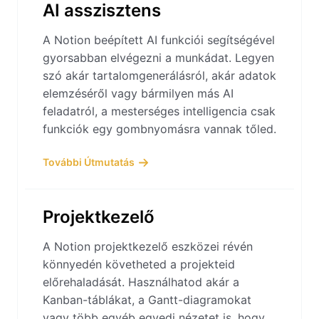
AI asszisztens
A Notion beépített AI funkciói segítségével
gyorsabban elvégezni a munkádat. Legyen
szó akár tartalomgenerálásról, akár adatok
elemzéséről vagy bármilyen más AI
feladatról, a mesterséges intelligencia csak
funkciók egy gombnyomásra vannak tőled.
További Útmutatás
Projektkezelő
A Notion projektkezelő eszközei révén
könnyedén követheted a projekteid
előrehaladását. Használhatod akár a
Kanban-táblákat, a Gantt-diagramokat
vagy több egyéb egyedi nézetet is, hogy