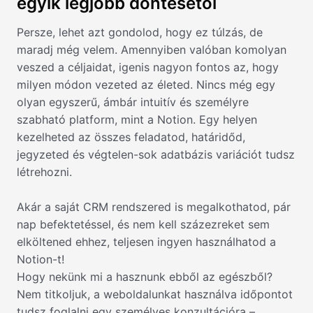
egyik legjobb döntésétől
Persze, lehet azt gondolod, hogy ez túlzás, de
maradj még velem. Amennyiben valóban komolyan
veszed a céljaidat, igenis nagyon fontos az, hogy
milyen módon vezeted az életed. Nincs még egy
olyan egyszerű, ámbár intuitív és személyre
szabható platform, mint a Notion. Egy helyen
kezelheted az összes feladatod, határidőd,
jegyzeted és végtelen-sok adatbázis variációt tudsz
létrehozni.
Akár a saját CRM rendszered is megalkothatod, pár
nap befektetéssel, és nem kell százezreket sem
elköltened ehhez, teljesen ingyen használhatod a
Notion-t!
Hogy nekünk mi a hasznunk ebből az egészből?
Nem titkoljuk, a weboldalunkat használva időpontot
tudsz foglalni egy személyes konzultációra –