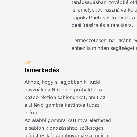
tanácsadásban, továbbá ol
is, amelyeket használva kulc
napokat/heteket töltened a s
beállítására és a tanulásra.
Természetesen, ha inkább e
ehhez is minden segítséget
02
Ismerkedés
Ahhoz, hogy a legjobban ki tudd
használni a Notion-t, próbáld ki a
kezdő Notion sablonunkat, amit az
alul lévő gombra kattintva tudsz
elérni.
Az alábbi gombra kattintva elérheted
a sablon klónozásához szükséges
leírást és két gombnyomással már a