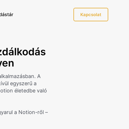
dástár
Kapcsolat
azdálkodás
yen
alkalmazásban. A
ívül egyszerű a
Notion életedbe való
arul a Notion-ről –