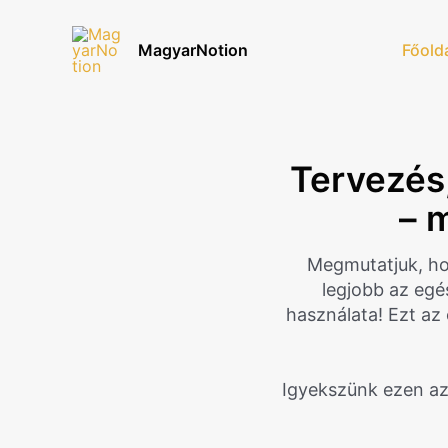
Skip
to
MagyarNotion
Főold
content
Tervezés,
– 
Megmutatjuk, ho
legjobb az egé
használata! Ezt az 
Igyekszünk ezen az