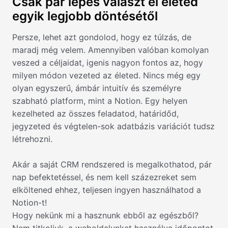
Csak pár lépés választ el életed
egyik legjobb döntésétől
Persze, lehet azt gondolod, hogy ez túlzás, de
maradj még velem. Amennyiben valóban komolyan
veszed a céljaidat, igenis nagyon fontos az, hogy
milyen módon vezeted az életed. Nincs még egy
olyan egyszerű, ámbár intuitív és személyre
szabható platform, mint a Notion. Egy helyen
kezelheted az összes feladatod, határidőd,
jegyzeted és végtelen-sok adatbázis variációt tudsz
létrehozni.
Akár a saját CRM rendszered is megalkothatod, pár
nap befektetéssel, és nem kell százezreket sem
elköltened ehhez, teljesen ingyen használhatod a
Notion-t!
Hogy nekünk mi a hasznunk ebből az egészből?