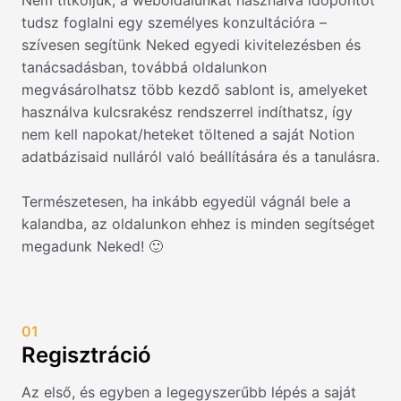
Nem titkoljuk, a weboldalunkat használva időpontot
tudsz foglalni egy személyes konzultációra –
szívesen segítünk Neked egyedi kivitelezésben és
tanácsadásban, továbbá oldalunkon
megvásárolhatsz több kezdő sablont is, amelyeket
használva kulcsrakész rendszerrel indíthatsz, így
nem kell napokat/heteket töltened a saját Notion
adatbázisaid nulláról való beállítására és a tanulásra.
Természetesen, ha inkább egyedül vágnál bele a
kalandba, az oldalunkon ehhez is minden segítséget
megadunk Neked! 🙂
01
Regisztráció
Az első, és egyben a legegyszerűbb lépés a saját