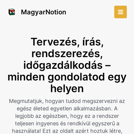
Skip
to
MagyarNotion
Main
content
Men
Tervezés, írás,
rendszerezés,
időgazdálkodás –
minden gondolatod egy
helyen
Megmutatjuk, hogyan tudod megszervezni az
egész életed egyetlen alkalmazásban. A
legjobb az egészben, hogy ez a rendszer
teljesen ingyenes és rendkívül egyszerű a
használata! Ezt az oldalt azért hoztuk létre,