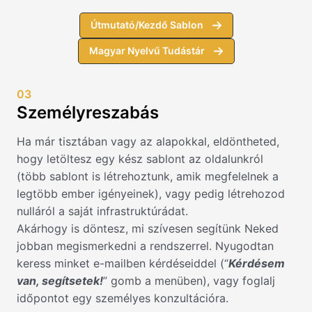
Útmutató/Kezdő Sablon
Magyar Nyelvű Tudástár
03
Személyreszabás
Ha már tisztában vagy az alapokkal, eldöntheted,
hogy letöltesz egy kész sablont az oldalunkról
(több sablont is létrehoztunk, amik megfelelnek a
legtöbb ember igényeinek), vagy pedig létrehozod
nulláról a saját infrastruktúrádat.
Akárhogy is döntesz, mi szívesen segítünk Neked
jobban megismerkedni a rendszerrel. Nyugodtan
keress minket e-mailben kérdéseiddel (“
Kérdésem
van, segítsetek!
” gomb a menüben), vagy foglalj
időpontot egy személyes konzultációra.