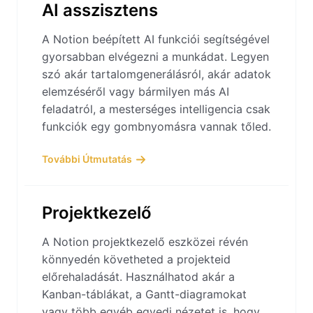
AI asszisztens
A Notion beépített AI funkciói segítségével
gyorsabban elvégezni a munkádat. Legyen
szó akár tartalomgenerálásról, akár adatok
elemzéséről vagy bármilyen más AI
feladatról, a mesterséges intelligencia csak
funkciók egy gombnyomásra vannak tőled.
További Útmutatás
Projektkezelő
A Notion projektkezelő eszközei révén
könnyedén követheted a projekteid
előrehaladását. Használhatod akár a
Kanban-táblákat, a Gantt-diagramokat
vagy több egyéb egyedi nézetet is, hogy