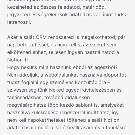
kezelheted az összes feladatod, határidőd,
jegyzeted és végtelen-sok adatbázis variációt tudsz
létrehozni.
Akár a saját CRM rendszered is megalkothatod, pár
nap befektetéssel, és nem kell százezreket sem
elköltened ehhez, teljesen ingyen használhatod a
Notion-t!
Hogy nekünk mi a hasznunk ebből az egészből?
Nem titkoljuk, a weboldalunkat használva időpontot
tudsz foglalni egy személyes konzultációra –
szívesen segítünk Neked egyedi kivitelezésben és
tanácsadásban, továbbá oldalunkon
megvásárolhatsz több kezdő sablont is, amelyeket
használva kulcsrakész rendszerrel indíthatsz, így
nem kell napokat/heteket töltened a saját Notion
adatbázisaid nulláról való beállítására és a tanulásra.