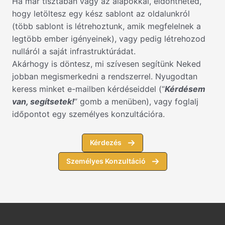
Ha már tisztában vagy az alapokkal, eldöntheted,
hogy letöltesz egy kész sablont az oldalunkról
(több sablont is létrehoztunk, amik megfelelnek a
legtöbb ember igényeinek), vagy pedig létrehozod
nulláról a saját infrastruktúrádat.
Akárhogy is döntesz, mi szívesen segítünk Neked
jobban megismerkedni a rendszerrel. Nyugodtan
keress minket e-mailben kérdéseiddel (“
Kérdésem
van, segítsetek!
” gomb a menüben), vagy foglalj
időpontot egy személyes konzultációra.
Kérdezés
Személyes Konzultáció