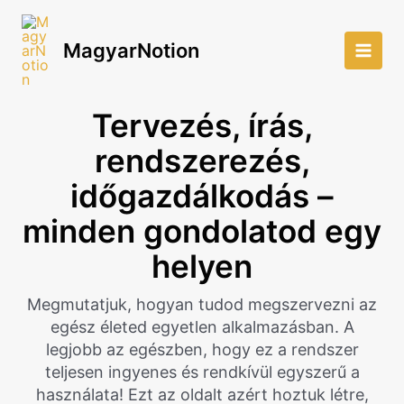
Skip
to
MagyarNotion
content
Main
Men
Tervezés, írás,
rendszerezés,
időgazdálkodás –
minden gondolatod egy
helyen
Megmutatjuk, hogyan tudod megszervezni az
egész életed egyetlen alkalmazásban. A
legjobb az egészben, hogy ez a rendszer
teljesen ingyenes és rendkívül egyszerű a
használata! Ezt az oldalt azért hoztuk létre,