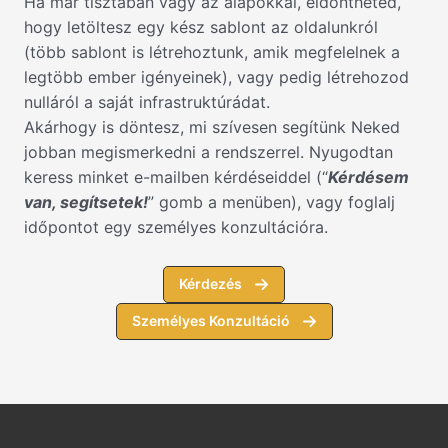
Ha már tisztában vagy az alapokkal, eldöntheted,
hogy letöltesz egy kész sablont az oldalunkról
(több sablont is létrehoztunk, amik megfelelnek a
legtöbb ember igényeinek), vagy pedig létrehozod
nulláról a saját infrastruktúrádat.
Akárhogy is döntesz, mi szívesen segítünk Neked
jobban megismerkedni a rendszerrel. Nyugodtan
keress minket e-mailben kérdéseiddel (“
Kérdésem
van, segítsetek!
” gomb a menüben), vagy foglalj
időpontot egy személyes konzultációra.
Kérdezés
Személyes Konzultáció