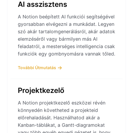
AI asszisztens
A Notion beépített AI funkciói segítségével
gyorsabban elvégezni a munkádat. Legyen
szó akár tartalomgenerálásról, akár adatok
elemzéséről vagy bármilyen más AI
feladatról, a mesterséges intelligencia csak
funkciók egy gombnyomásra vannak tőled.
További Útmutatás
Projektkezelő
A Notion projektkezelő eszközei révén
könnyedén követheted a projekteid
előrehaladását. Használhatod akár a
Kanban-táblákat, a Gantt-diagramokat
vagy több egyéb egyedi nézetet is, hogy