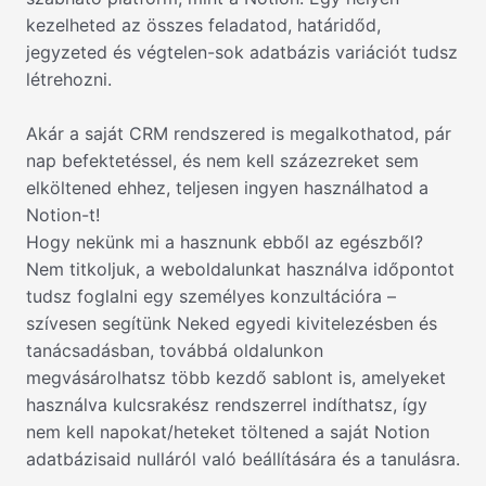
kezelheted az összes feladatod, határidőd,
jegyzeted és végtelen-sok adatbázis variációt tudsz
létrehozni.
Akár a saját CRM rendszered is megalkothatod, pár
nap befektetéssel, és nem kell százezreket sem
elköltened ehhez, teljesen ingyen használhatod a
Notion-t!
Hogy nekünk mi a hasznunk ebből az egészből?
Nem titkoljuk, a weboldalunkat használva időpontot
tudsz foglalni egy személyes konzultációra –
szívesen segítünk Neked egyedi kivitelezésben és
tanácsadásban, továbbá oldalunkon
megvásárolhatsz több kezdő sablont is, amelyeket
használva kulcsrakész rendszerrel indíthatsz, így
nem kell napokat/heteket töltened a saját Notion
adatbázisaid nulláról való beállítására és a tanulásra.