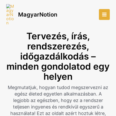
Skip
to
MagyarNotion
content
Main
Men
Tervezés, írás,
rendszerezés,
időgazdálkodás –
minden gondolatod egy
helyen
Megmutatjuk, hogyan tudod megszervezni az
egész életed egyetlen alkalmazásban. A
legjobb az egészben, hogy ez a rendszer
teljesen ingyenes és rendkívül egyszerű a
használata! Ezt az oldalt azért hoztuk létre,