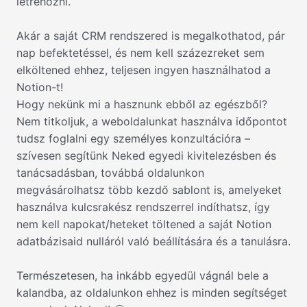
létrehozni.
Akár a saját CRM rendszered is megalkothatod, pár
nap befektetéssel, és nem kell százezreket sem
elköltened ehhez, teljesen ingyen használhatod a
Notion-t!
Hogy nekünk mi a hasznunk ebből az egészből?
Nem titkoljuk, a weboldalunkat használva időpontot
tudsz foglalni egy személyes konzultációra –
szívesen segítünk Neked egyedi kivitelezésben és
tanácsadásban, továbbá oldalunkon
megvásárolhatsz több kezdő sablont is, amelyeket
használva kulcsrakész rendszerrel indíthatsz, így
nem kell napokat/heteket töltened a saját Notion
adatbázisaid nulláról való beállítására és a tanulásra.
Természetesen, ha inkább egyedül vágnál bele a
kalandba, az oldalunkon ehhez is minden segítséget