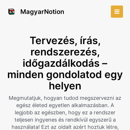
Skip
to
MagyarNotion
Main
content
Men
Tervezés, írás,
rendszerezés,
időgazdálkodás –
minden gondolatod egy
helyen
Megmutatjuk, hogyan tudod megszervezni az
egész életed egyetlen alkalmazásban. A
legjobb az egészben, hogy ez a rendszer
teljesen ingyenes és rendkívül egyszerű a
használata! Ezt az oldalt azért hoztuk létre,