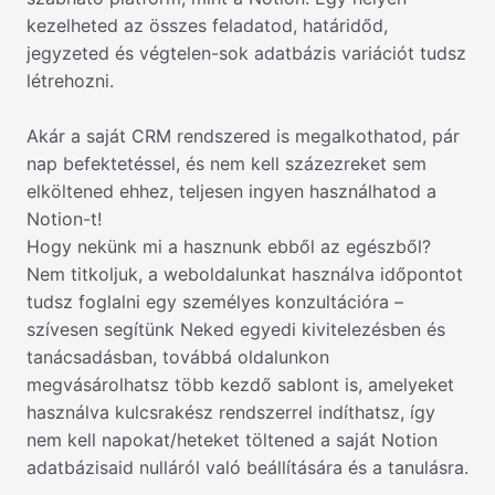
kezelheted az összes feladatod, határidőd,
jegyzeted és végtelen-sok adatbázis variációt tudsz
létrehozni.
Akár a saját CRM rendszered is megalkothatod, pár
nap befektetéssel, és nem kell százezreket sem
elköltened ehhez, teljesen ingyen használhatod a
Notion-t!
Hogy nekünk mi a hasznunk ebből az egészből?
Nem titkoljuk, a weboldalunkat használva időpontot
tudsz foglalni egy személyes konzultációra –
szívesen segítünk Neked egyedi kivitelezésben és
tanácsadásban, továbbá oldalunkon
megvásárolhatsz több kezdő sablont is, amelyeket
használva kulcsrakész rendszerrel indíthatsz, így
nem kell napokat/heteket töltened a saját Notion
adatbázisaid nulláról való beállítására és a tanulásra.