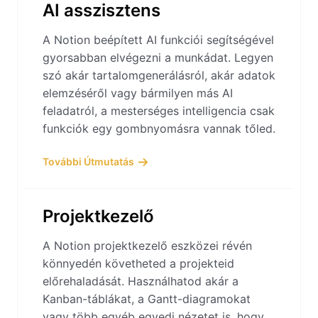
AI asszisztens
A Notion beépített AI funkciói segítségével
gyorsabban elvégezni a munkádat. Legyen
szó akár tartalomgenerálásról, akár adatok
elemzéséről vagy bármilyen más AI
feladatról, a mesterséges intelligencia csak
funkciók egy gombnyomásra vannak tőled.
További Útmutatás
Projektkezelő
A Notion projektkezelő eszközei révén
könnyedén követheted a projekteid
előrehaladását. Használhatod akár a
Kanban-táblákat, a Gantt-diagramokat
vagy több egyéb egyedi nézetet is, hogy