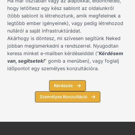
Ha már tisztában vagy az alapokkal, eldöntheted,
hogy letöltesz egy kész sablont az oldalunkról
(több sablont is létrehoztunk, amik megfelelnek a
legtöbb ember igényeinek), vagy pedig létrehozod
nulláról a saját infrastruktúrádat.
Akárhogy is döntesz, mi szívesen segítünk Neked
jobban megismerkedni a rendszerrel. Nyugodtan
keress minket e-mailben kérdéseiddel (“
Kérdésem
van, segítsetek!
” gomb a menüben), vagy foglalj
időpontot egy személyes konzultációra.
Kérdezés
Személyes Konzultáció