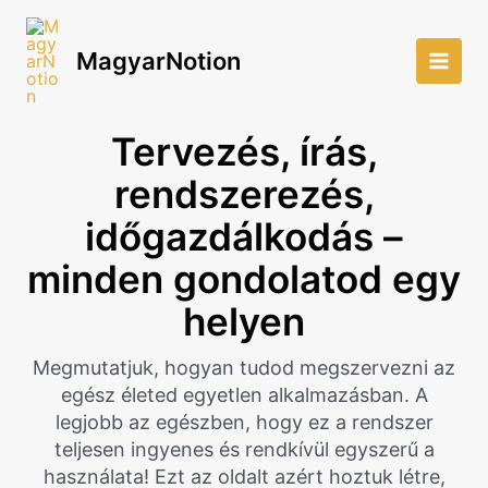
Skip
to
MagyarNotion
content
Main
Men
Tervezés, írás,
rendszerezés,
időgazdálkodás –
minden gondolatod egy
helyen
Megmutatjuk, hogyan tudod megszervezni az
egész életed egyetlen alkalmazásban. A
legjobb az egészben, hogy ez a rendszer
teljesen ingyenes és rendkívül egyszerű a
használata! Ezt az oldalt azért hoztuk létre,