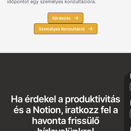
időpontot egy személyes konzultációra.
Kérdezés
Személyes Konzultáció
Ha érdekel a produktivitás
és a Notion, iratkozz fel a
havonta frissülő