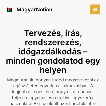
Skip
to
MagyarNotion
Main
content
Men
Tervezés, írás,
rendszerezés,
időgazdálkodás –
minden gondolatod egy
helyen
Megmutatjuk, hogyan tudod megszervezni az
egész életed egyetlen alkalmazásban. A
legjobb az egészben, hogy ez a rendszer
teljesen ingyenes és rendkívül egyszerű a
használata! Ezt az oldalt azért hoztuk létre,