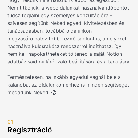
Hogy nekünk mi a hasznunk ebből az egészből?
Nem titkoljuk, a weboldalunkat használva időpontot
tudsz foglalni egy személyes konzultációra –
szívesen segítünk Neked egyedi kivitelezésben és
tanácsadásban, továbbá oldalunkon
megvásárolhatsz több kezdő sablont is, amelyeket
használva kulcsrakész rendszerrel indíthatsz, így
nem kell napokat/heteket töltened a saját Notion
adatbázisaid nulláról való beállítására és a tanulásra.
Természetesen, ha inkább egyedül vágnál bele a
kalandba, az oldalunkon ehhez is minden segítséget
megadunk Neked! 🙂
01
Regisztráció