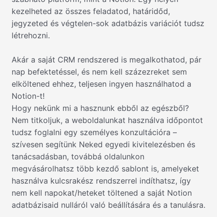
kezelheted az összes feladatod, határidőd,
jegyzeted és végtelen-sok adatbázis variációt tudsz
létrehozni.
Akár a saját CRM rendszered is megalkothatod, pár
nap befektetéssel, és nem kell százezreket sem
elköltened ehhez, teljesen ingyen használhatod a
Notion-t!
Hogy nekünk mi a hasznunk ebből az egészből?
Nem titkoljuk, a weboldalunkat használva időpontot
tudsz foglalni egy személyes konzultációra –
szívesen segítünk Neked egyedi kivitelezésben és
tanácsadásban, továbbá oldalunkon
megvásárolhatsz több kezdő sablont is, amelyeket
használva kulcsrakész rendszerrel indíthatsz, így
nem kell napokat/heteket töltened a saját Notion
adatbázisaid nulláról való beállítására és a tanulásra.