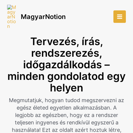
Skip
to
MagyarNotion
content
Main
Men
Tervezés, írás,
rendszerezés,
időgazdálkodás –
minden gondolatod egy
helyen
Megmutatjuk, hogyan tudod megszervezni az
egész életed egyetlen alkalmazásban. A
legjobb az egészben, hogy ez a rendszer
teljesen ingyenes és rendkívül egyszerű a
használata! Ezt az oldalt azért hoztuk létre,