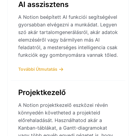
AI asszisztens
A Notion beépített AI funkciói segítségével
gyorsabban elvégezni a munkádat. Legyen
szó akár tartalomgenerálásról, akár adatok
elemzéséről vagy bármilyen más AI
feladatról, a mesterséges intelligencia csak
funkciók egy gombnyomásra vannak tőled.
További Útmutatás
Projektkezelő
A Notion projektkezelő eszközei révén
könnyedén követheted a projekteid
előrehaladását. Használhatod akár a
Kanban-táblákat, a Gantt-diagramokat
vagy több egyéb egyedi nézetet is, hogy