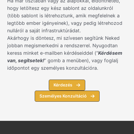
Ha már tisztában vagy az alapokkal, eldöntheted,
hogy letöltesz egy kész sablont az oldalunkról
(több sablont is létrehoztunk, amik megfelelnek a
legtöbb ember igényeinek), vagy pedig létrehozod
nulláról a saját infrastruktúrádat.
Akárhogy is döntesz, mi szívesen segítünk Neked
jobban megismerkedni a rendszerrel. Nyugodtan
keress minket e-mailben kérdéseiddel (“
Kérdésem
van, segítsetek!
” gomb a menüben), vagy foglalj
időpontot egy személyes konzultációra.
Kérdezés
Személyes Konzultáció