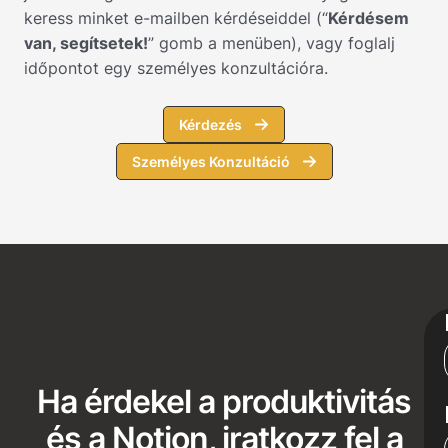
keress minket e-mailben kérdéseiddel (“
Kérdésem
van, segítsetek!
” gomb a menüben), vagy foglalj
időpontot egy személyes konzultációra.
Kérdezés
Személyes Konzultáció
Ha érdekel a produktivitás
és a Notion, iratkozz fel a