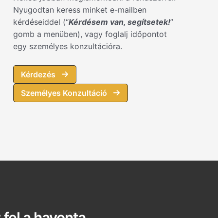
Nyugodtan keress minket e-mailben
kérdéseiddel (“
Kérdésem van, segítsetek!
”
gomb a menüben), vagy foglalj időpontot
egy személyes konzultációra.
Kérdezés
Személyes Konzultáció
 fel a havonta