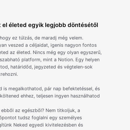
 el életed egyik legjobb döntésétől
 hogy ez túlzás, de maradj még velem.
n veszed a céljaidat, igenis nagyon fontos
ted az életed. Nincs még egy olyan egyszerű,
 szabható platform, mint a Notion. Egy helyen
tod, határidőd, jegyzeted és végtelen-sok
trehozni.
 is megalkothatod, pár nap befektetéssel, és
költened ehhez, teljesen ingyen használhatod
ebből az egészből? Nem titkoljuk, a
őpontot tudsz foglalni egy személyes
gítünk Neked egyedi kivitelezésben és