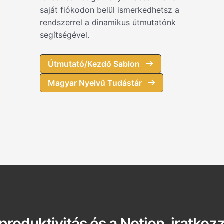
saját fiókodon belül ismerkedhetsz a
rendszerrel a dinamikus útmutatónk
segítségével.
Útmutató/Kezdő Sablon
Magyar Nyelvű Tudástár
produktivitás és a Notion, iratkozz