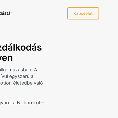
dástár
Kapcsolat
azdálkodás
yen
alkalmazásban. A
ívül egyszerű a
Notion életedbe való
arul a Notion-ről –