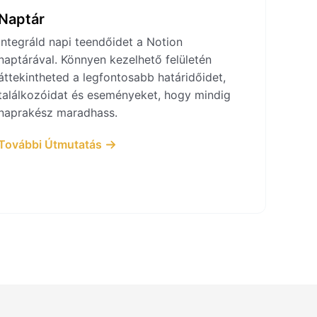
Naptár
Integráld napi teendőidet a Notion
naptárával. Könnyen kezelhető felületén
áttekintheted a legfontosabb határidőidet,
találkozóidat és eseményeket, hogy mindig
naprakész maradhass.
További Útmutatás