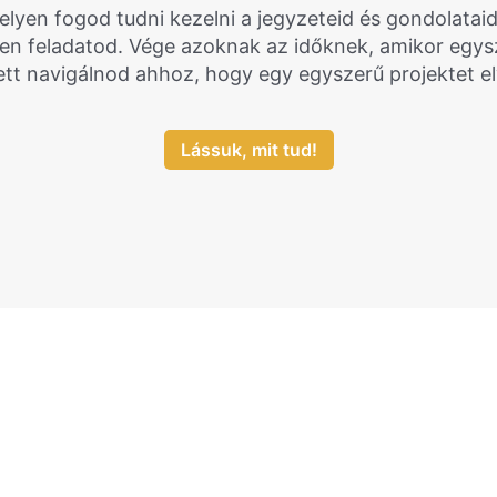
lyen fogod tudni kezelni a jegyzeteid és gondolataid
den feladatod. Vége azoknak az időknek, amikor egys
lett navigálnod ahhoz, hogy egy egyszerű projektet e
Lássuk, mit tud!