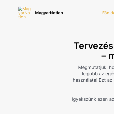
Skip
to
MagyarNotion
Főold
content
Tervezés,
– 
Megmutatjuk, ho
legjobb az egé
használata! Ezt az 
Igyekszünk ezen az