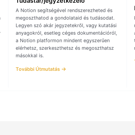
Tudástár/jegyzetkezelő
A Notion segítségével rendszerezheted és
a
megoszthatod a gondolataid és tudásodat.
Legyen szó akár jegyzetekről, vagy kutatási
y
anyagokról, esetleg céges dokumentációról,
a Notion platformon mindent egyszerűen
elérhetsz, szerkeszthetsz és megoszthatsz
másokkal is.
További Útmutatás