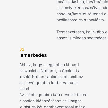
tanácsadásban, továbbá ol
is, amelyeket használva kulc
napokat/heteket töltened a s
beállítására és a tanulásra.
Természetesen, ha inkább e
ehhez is minden segítséget
02
Ismerkedés
Ahhoz, hogy a legjobban ki tudd
használni a Notion-t, próbáld ki a
kezdő Notion sablonunkat, amit az
alul lévő gombra kattintva tudsz
elérni.
Az alábbi gombra kattintva elérheted
a sablon klónozásához szükséges
leírást és két gombnyomással már a