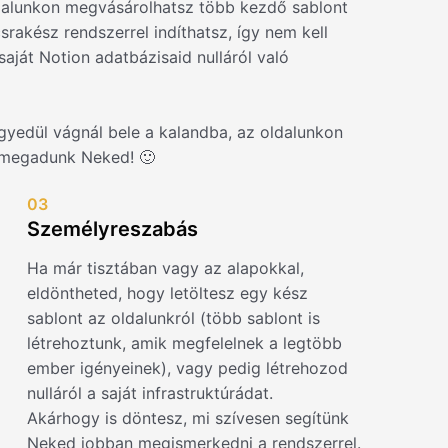
dalunkon megvásárolhatsz több kezdő sablont
srakész rendszerrel indíthatsz, így nem kell
aját Notion adatbázisaid nulláról való
gyedül vágnál bele a kalandba, az oldalunkon
 megadunk Neked! 🙂
03
Személyreszabás
Ha már tisztában vagy az alapokkal,
eldöntheted, hogy letöltesz egy kész
sablont az oldalunkról (több sablont is
létrehoztunk, amik megfelelnek a legtöbb
ember igényeinek), vagy pedig létrehozod
nulláról a saját infrastruktúrádat.
Akárhogy is döntesz, mi szívesen segítünk
Neked jobban megismerkedni a rendszerrel.