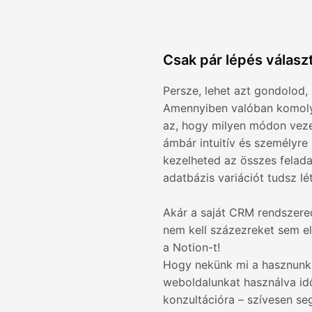
Csak pár lépés választ
Persze, lehet azt gondolod,
Amennyiben valóban komolya
az, hogy milyen módon veze
ámbár intuitív és személyre
kezelheted az összes felada
adatbázis variációt tudsz lé
Akár a saját CRM rendszered
nem kell százezreket sem el
a Notion-t!
Hogy nekünk mi a hasznunk 
weboldalunkat használva id
konzultációra – szívesen se