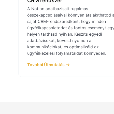
CRM rendszer
A Notion adatbázisait rugalmas
összekapcsolásaival könnyen átalakíthatod 
saját CRM-rendszeredként, hogy minden
ügyfélkapcsolatodat és fontos eseményt eg
helyen tarthasd nyilván. Készíts egyedi
adatbázisokat, kövesd nyomon a
kommunikációkat, és optimalizáld az
ügyfélkezelési folyamataidat könnyedén.
További Útmutatás