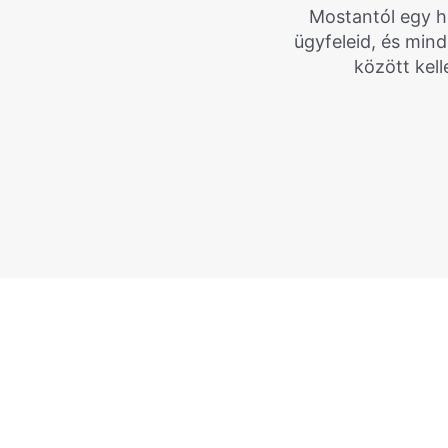
Mostantól egy he
ügyfeleid, és min
között kel