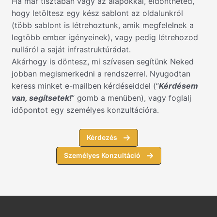
Ha már tisztában vagy az alapokkal, eldöntheted,
hogy letöltesz egy kész sablont az oldalunkról
(több sablont is létrehoztunk, amik megfelelnek a
legtöbb ember igényeinek), vagy pedig létrehozod
nulláról a saját infrastruktúrádat.
Akárhogy is döntesz, mi szívesen segítünk Neked
jobban megismerkedni a rendszerrel. Nyugodtan
keress minket e-mailben kérdéseiddel (“
Kérdésem
van, segítsetek!
” gomb a menüben), vagy foglalj
időpontot egy személyes konzultációra.
Kérdezés
Személyes Konzultáció