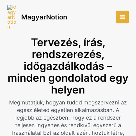
Skip
to
MagyarNotion
content
Main
Men
Tervezés, írás,
rendszerezés,
időgazdálkodás –
minden gondolatod egy
helyen
Megmutatjuk, hogyan tudod megszervezni az
egész életed egyetlen alkalmazásban. A
legjobb az egészben, hogy ez a rendszer
teljesen ingyenes és rendkívül egyszerű a
használata! Ezt az oldalt azért hoztuk létre,