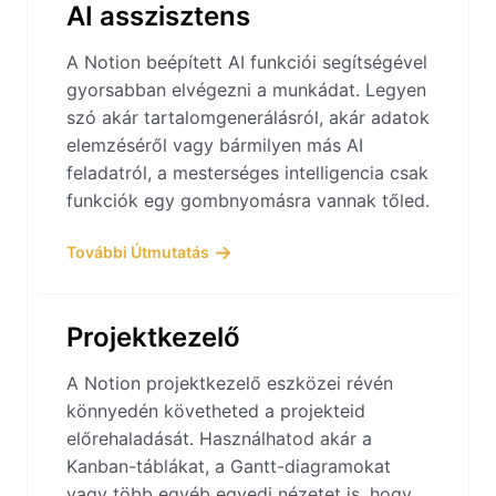
AI asszisztens
A Notion beépített AI funkciói segítségével
gyorsabban elvégezni a munkádat. Legyen
szó akár tartalomgenerálásról, akár adatok
elemzéséről vagy bármilyen más AI
feladatról, a mesterséges intelligencia csak
funkciók egy gombnyomásra vannak tőled.
További Útmutatás
Projektkezelő
A Notion projektkezelő eszközei révén
könnyedén követheted a projekteid
előrehaladását. Használhatod akár a
Kanban-táblákat, a Gantt-diagramokat
vagy több egyéb egyedi nézetet is, hogy