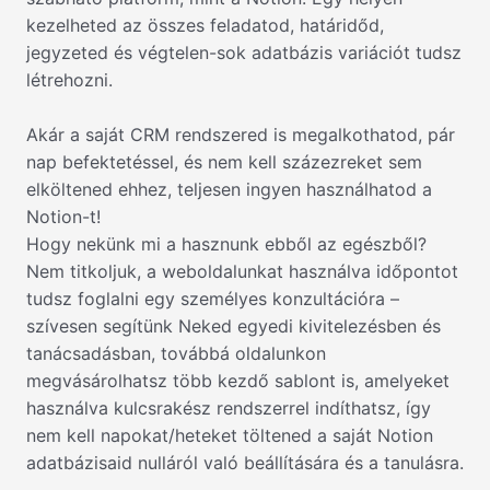
kezelheted az összes feladatod, határidőd,
jegyzeted és végtelen-sok adatbázis variációt tudsz
létrehozni.
Akár a saját CRM rendszered is megalkothatod, pár
nap befektetéssel, és nem kell százezreket sem
elköltened ehhez, teljesen ingyen használhatod a
Notion-t!
Hogy nekünk mi a hasznunk ebből az egészből?
Nem titkoljuk, a weboldalunkat használva időpontot
tudsz foglalni egy személyes konzultációra –
szívesen segítünk Neked egyedi kivitelezésben és
tanácsadásban, továbbá oldalunkon
megvásárolhatsz több kezdő sablont is, amelyeket
használva kulcsrakész rendszerrel indíthatsz, így
nem kell napokat/heteket töltened a saját Notion
adatbázisaid nulláról való beállítására és a tanulásra.